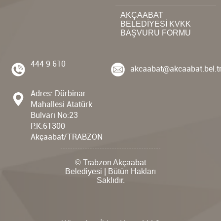
AKÇAABAT
BELEDİYESİ KVKK
BAŞVURU FORMU
444 9 610
akcaabat@akcaabat.bel.t
Adres: Dürbinar
Mahallesi Atatürk
Bulvarı No:23
P.K:61300
Akçaabat/TRABZON
© Trabzon Akçaabat
Belediyesi | Bütün Hakları
Saklıdır.