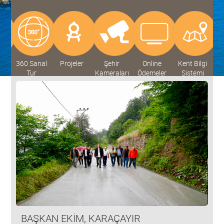
V
360 Sanal
Projeler
Şehir
Online
Kent Bilgi
D
Tur
Kameraları
Ödemeler
Sistemi
VE
BAŞKAN EKİM, KARAÇAYIR
BA