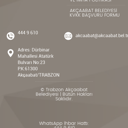
VE İMHA POLİTİKASI
AKÇAABAT BELEDİYESİ
KVKK BAŞVURU FORMU
444 9 610
akcaabat@akcaabat.bel.t
Adres: Dürbinar
Mahallesi Atatürk
Bulvarı No:23
P.K:61300
Akçaabat/TRABZON
© Trabzon Akçaabat
Belediyesi | Bütün Hakları
Saklıdır.
WhatsApp İhbar Hattı: