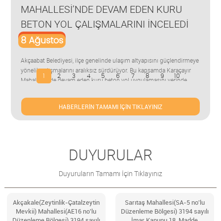
MAHALLESİ’NDE DEVAM EDEN KURU
D
Tİ
BETON YOL ÇALIŞMALARINI İNCELEDİ
G
8
Ağustos
8
nci
Akçaabat Belediyesi, ilçe genelinde ulaşım altyapısını güçlendirmeye
Akça
ne
yönelik çalışmalarını aralıksız sürdürüyor. Bu kapsamda Karaçayır
Sana
1
2
3
4
5
6
7
8
9
10
rinde
Mahallesi’nde devam eden kuru beton yol uygulamasını yerinde
kurs
l
inceleyen Akçaabat Belediye Başkanı Osman Nuri Ekim, ekiplerden
kurs
çalışmaların son durumu hakkında bilgi a...
Başk
HABERLERİN TAMAMI İÇİN TIKLAYINIZ
DUYURULAR
Duyuruların Tamamı İçin Tıklayınız
Akçakale(Zeytinlik-Çatalzeytin
Sarıtaş Mahallesi(SA-5 no'lu
Mevkii) Mahallesi(AE16 no'lu
Düzenleme Bölgesi) 3194 sayılı
Düzenleme Bölgesi) 3194 sayılı
İmar Kanunu 18. Madde