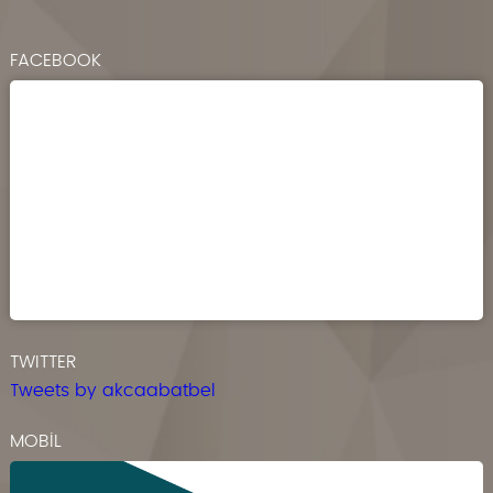
FACEBOOK
TWITTER
Tweets by akcaabatbel
MOBİL