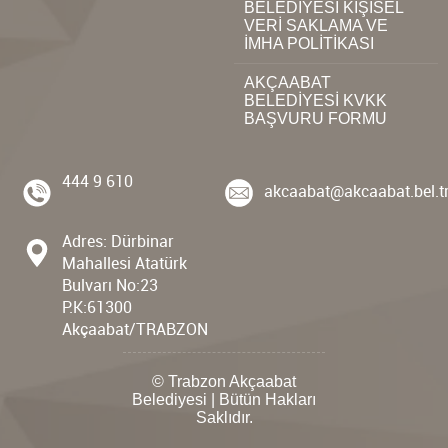
BELEDİYESİ KİŞİSEL
VERİ SAKLAMA VE
İMHA POLİTİKASI
AKÇAABAT
BELEDİYESİ KVKK
BAŞVURU FORMU
444 9 610
akcaabat@akcaabat.bel.t
Adres: Dürbinar
Mahallesi Atatürk
Bulvarı No:23
P.K:61300
Akçaabat/TRABZON
© Trabzon Akçaabat
Belediyesi | Bütün Hakları
Saklıdır.