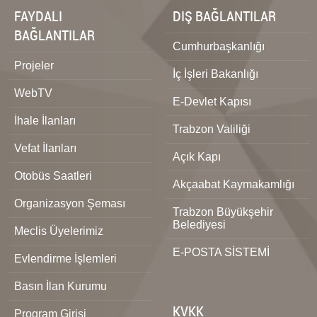
FAYDALI
DIŞ BAĞLANTILAR
BAĞLANTILAR
Cumhurbaşkanlığı
Projeler
İç İşleri Bakanlığı
WebTV
E-Devlet Kapısı
İhale İlanları
Trabzon Valiliği
Vefat İlanları
Açık Kapı
Otobüs Saatleri
Akçaabat Kaymakamlığı
Organizasyon Şeması
Trabzon Büyükşehir
Belediyesi
Meclis Üyelerimiz
E-POSTA SİSTEMİ
Evlendirme İşlemleri
Basın İlan Kurumu
KVKK
Program Girişi