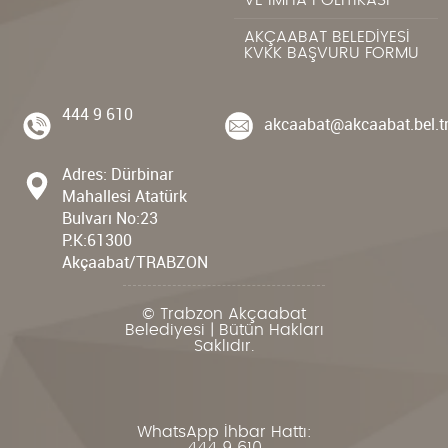
VE İMHA POLİTİKASI
AKÇAABAT BELEDİYESİ
KVKK BAŞVURU FORMU
444 9 610
akcaabat@akcaabat.bel.t
Adres: Dürbinar
Mahallesi Atatürk
Bulvarı No:23
P.K:61300
Akçaabat/TRABZON
© Trabzon Akçaabat
Belediyesi | Bütün Hakları
Saklıdır.
WhatsApp İhbar Hattı: