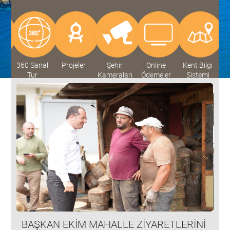
V
360 Sanal
Projeler
Şehir
Online
Kent Bilgi
D
Tur
Kameraları
Ödemeler
Sistemi
Sİ
BAŞKAN EKİM MAHALLE ZİYARETLERİNİ
AY