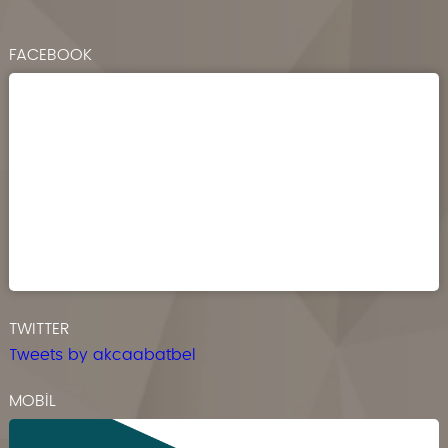
FACEBOOK
TWITTER
Tweets by akcaabatbel
MOBİL