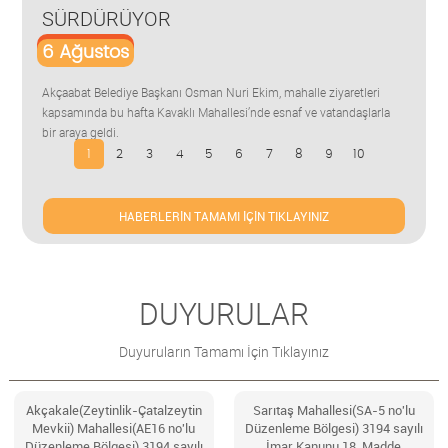
SÜRDÜRÜYOR
3
6
Ağustos
Akça
Turn
Akçaabat Belediye Başkanı Osman Nuri Ekim, mahalle ziyaretleri
gerç
kapsamında bu hafta Kavaklı Mahallesi’nde esnaf ve vatandaşlarla
bir araya geldi.
1
2
3
4
5
6
7
8
9
10
HABERLERİN TAMAMI İÇİN TIKLAYINIZ
DUYURULAR
Duyuruların Tamamı İçin Tıklayınız
Akçakale(Zeytinlik-Çatalzeytin
Sarıtaş Mahallesi(SA-5 no'lu
Mevkii) Mahallesi(AE16 no'lu
Düzenleme Bölgesi) 3194 sayılı
Düzenleme Bölgesi) 3194 sayılı
İmar Kanunu 18. Madde