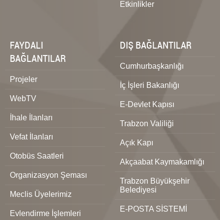
Etkinlikler
FAYDALI
DIŞ BAĞLANTILAR
BAĞLANTILAR
Cumhurbaşkanlığı
Projeler
İç İşleri Bakanlığı
WebTV
E-Devlet Kapısı
İhale İlanları
Trabzon Valiliği
Vefat İlanları
Açık Kapı
Otobüs Saatleri
Akçaabat Kaymakamlığı
Organizasyon Şeması
Trabzon Büyükşehir
Belediyesi
Meclis Üyelerimiz
E-POSTA SİSTEMİ
Evlendirme İşlemleri