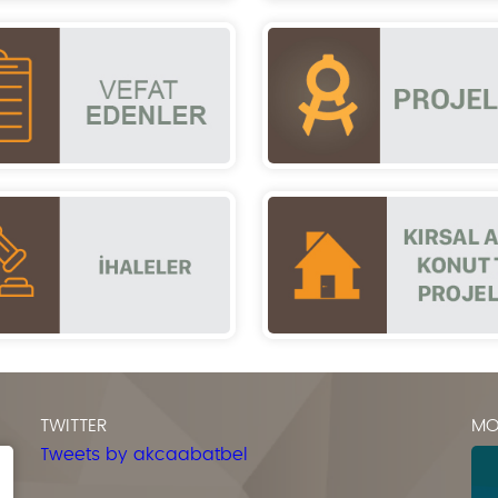
TWITTER
MO
Tweets by akcaabatbel