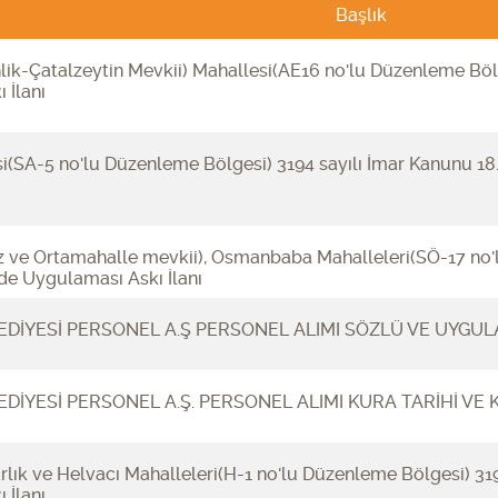
Başlık
lik-Çatalzeytin Mevkii) Mahallesi(AE16 no'lu Düzenleme Böl
 İlanı
si(SA-5 no'lu Düzenleme Bölgesi) 3194 sayılı İmar Kanunu 1
 ve Ortamahalle mevkii), Osmanbaba Mahalleleri(SÖ-17 no'l
e Uygulaması Askı İlanı
DİYESİ PERSONEL A.Ş PERSONEL ALIMI SÖZLÜ VE UYGULA
DİYESİ PERSONEL A.Ş. PERSONEL ALIMI KURA TARİHİ V
arlık ve Helvacı Mahalleleri(H-1 no'lu Düzenleme Bölgesi) 31
 İlanı