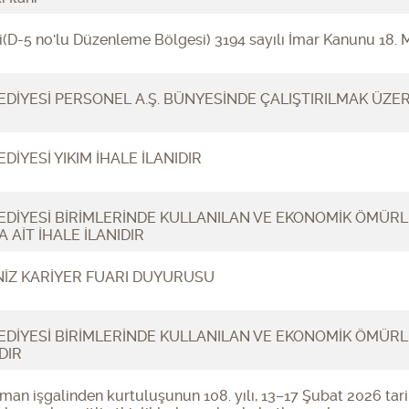
i(D-5 no'lu Düzenleme Bölgesi) 3194 sayılı İmar Kanunu 18.
DİYESİ PERSONEL A.Ş. BÜNYESİNDE ÇALIŞTIRILMAK ÜZERE 
İYESİ YIKIM İHALE İLANIDIR
EDİYESİ BİRİMLERİNDE KULLANILAN VE EKONOMİK ÖMÜRL
 AİT İHALE İLANIDIR
İZ KARİYER FUARI DUYURUSU
DİYESİ BİRİMLERİNDE KULLANILAN VE EKONOMİK ÖMÜRL
DIR
man işgalinden kurtuluşunun 108. yılı, 13–17 Şubat 2026 tar