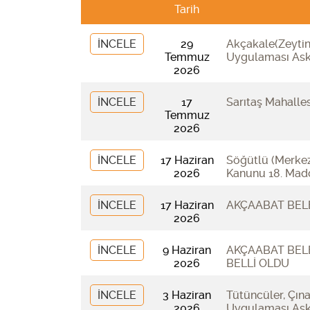
Tarih
İNCELE
29
Akçakale(Zeytin
Temmuz
Uygulaması Askı
2026
İNCELE
17
Sarıtaş Mahalle
Temmuz
2026
İNCELE
17 Haziran
Söğütlü (Merkez
2026
Kanunu 18. Madd
İNCELE
17 Haziran
AKÇAABAT BELE
2026
İNCELE
9 Haziran
AKÇAABAT BELE
2026
BELLİ OLDU
İNCELE
3 Haziran
Tütüncüler, Çın
2026
Uygulaması Askı