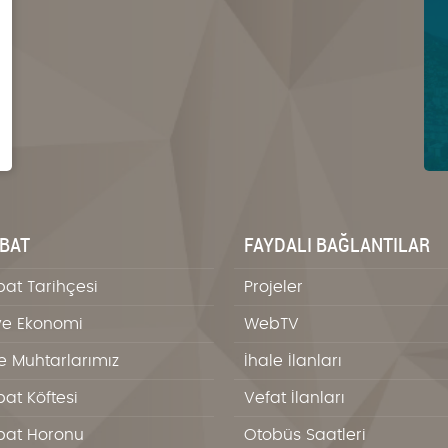
BAT
FAYDALI BAĞLANTILAR
at Tarihçesi
Projeler
ve Ekonomi
WebTV
e Muhtarlarımız
İhale İlanları
at Köftesi
Vefat İlanları
at Horonu
Otobüs Saatleri