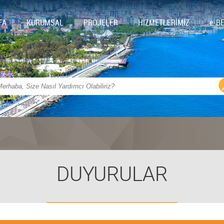
FA
KURUMSAL
PROJELER
HİZMETLERİMİZ
e-B
DUYURULAR