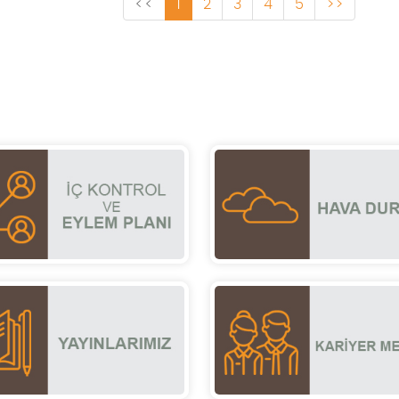
<<
1
2
3
4
5
>>