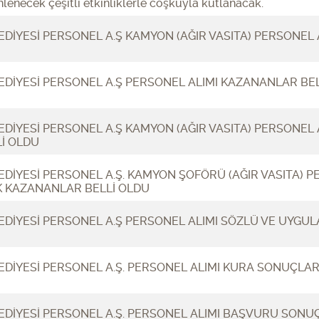
lenecek çeşitli etkinliklerle coşkuyla kutlanacak.
DİYESİ PERSONEL A.Ş KAMYON (AĞIR VASITA) PERSONEL 
DİYESİ PERSONEL A.Ş PERSONEL ALIMI KAZANANLAR BEL
DİYESİ PERSONEL A.Ş KAMYON (AĞIR VASITA) PERSONEL 
Lİ OLDU
DİYESİ PERSONEL A.Ş. KAMYON ŞOFÖRÜ (AĞIR VASITA) P
K KAZANANLAR BELLİ OLDU
DİYESİ PERSONEL A.Ş PERSONEL ALIMI SÖZLÜ VE UYGULA
DİYESİ PERSONEL A.Ş. PERSONEL ALIMI KURA SONUÇLAR
DİYESİ PERSONEL A.Ş. PERSONEL ALIMI BAŞVURU SONUÇ