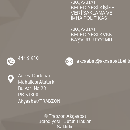
AKÇAABAT
BELEDİYESİ KİŞİSEL
VERİ SAKLAMA VE
İMHA POLİTİKASI
AKÇAABAT
BELEDİYESİ KVKK
BAŞVURU FORMU
444 9 610
akcaabat@akcaabat.bel.t
Adres: Dürbinar
Mahallesi Atatürk
Bulvarı No:23
P.K:61300
Akçaabat/TRABZON
© Trabzon Akçaabat
Belediyesi | Bütün Hakları
Saklıdır.