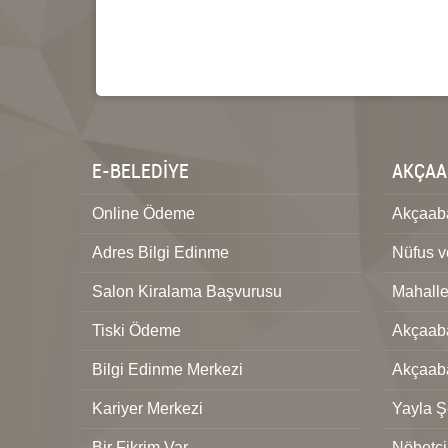
E-BELEDİYE
AKÇAA
Online Ödeme
Akçaaba
Adres Bilgi Edinme
Nüfus 
Salon Kiralama Başvurusu
Mahalle
Tiski Ödeme
Akçaaba
Bilgi Edinme Merkezi
Akçaab
Kariyer Merkezi
Yayla Şe
Bir Fikrim Var
Nöbetçi