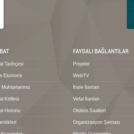
BAT
FAYDALI BAĞLANTILAR
t Tarihçesi
Projeler
ve Ekonomi
WebTV
 Muhtarlarımız
İhale İlanları
t Köftesi
Vefat İlanları
at Horonu
Otobüs Saatleri
nlikleri
Organizasyon Şeması
 Eczaneler
Meclis Üyelerimiz