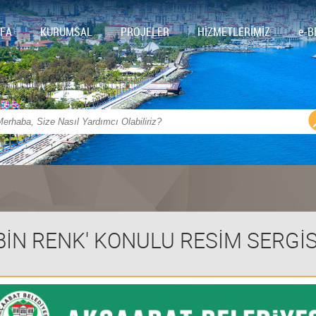
FA
KURUMSAL
PROJELER
HİZMETLERİMİZ
e-B
BİN RENK' KONULU RESİM SERGİ