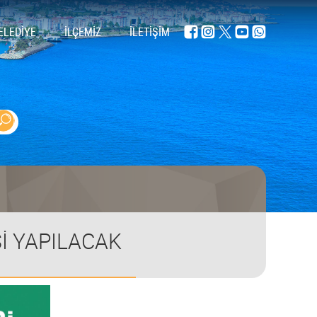
ELEDİYE
İLÇEMİZ
İLETİŞİM
Sİ YAPILACAK