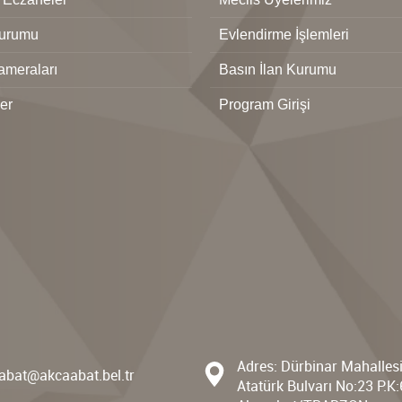
urumu
Evlendirme İşlemleri
ameraları
Basın İlan Kurumu
ler
Program Girişi
Adres: Dürbinar Mahalles
abat@akcaabat.bel.tr
Atatürk Bulvarı No:23 P.K