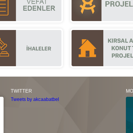
TWITTER
MO
Tweets by akcaabatbel