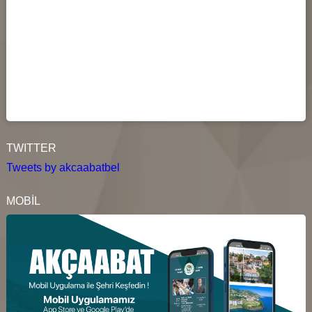
TWITTER
Tweets by akcaabatbel
MOBİL