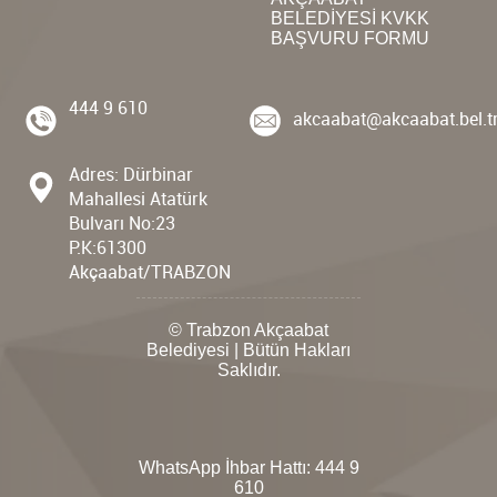
BELEDİYESİ KVKK
BAŞVURU FORMU
444 9 610
akcaabat@akcaabat.bel.t
Adres: Dürbinar
Mahallesi Atatürk
Bulvarı No:23
P.K:61300
Akçaabat/TRABZON
© Trabzon Akçaabat
Belediyesi | Bütün Hakları
Saklıdır.
WhatsApp İhbar Hattı:
444 9
610