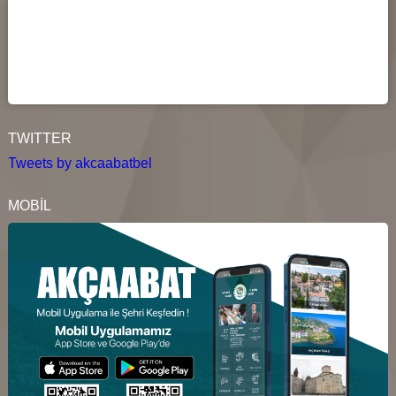
TWITTER
Tweets by akcaabatbel
MOBİL