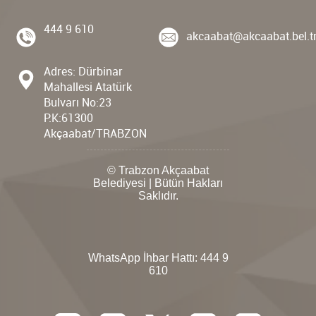
444 9 610
akcaabat@akcaabat.bel.t
Adres: Dürbinar
Mahallesi Atatürk
Bulvarı No:23
P.K:61300
Akçaabat/TRABZON
© Trabzon Akçaabat
Belediyesi | Bütün Hakları
Saklıdır.
WhatsApp İhbar Hattı:
444 9
610