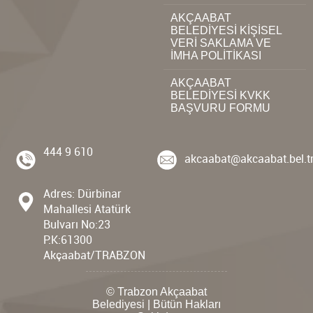
AKÇAABAT
BELEDİYESİ KİŞİSEL
VERİ SAKLAMA VE
İMHA POLİTİKASI
AKÇAABAT
BELEDİYESİ KVKK
BAŞVURU FORMU
444 9 610
akcaabat@akcaabat.bel.t
Adres: Dürbinar
Mahallesi Atatürk
Bulvarı No:23
P.K:61300
Akçaabat/TRABZON
© Trabzon Akçaabat
Belediyesi | Bütün Hakları