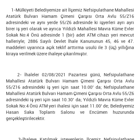
1-Mülkiyeti Belediyemize ait İlçemiz Nefsipulathane Mahallesi
Atatürk Bulvarı Hamam Çimeni Çarşısı Orta Avlu 55/Z16
adresindeki ve aynı yerde 55/Z6 adresinde ki işyerleri ayrı ayrı
birer iş yeri olarak ve ayrıca Yıldızlı Mahallesi Mavra Küme Evler
Sokak No:4 Önü adresinde 1 (bir) adet ATM cihazı yeri mevcut
halleriyle; 2886 Sayılı Devlet İhale Kanununun 45, 46 ve 47.
maddeleri uyarınca açık teklif arttırma usulü ile 3 (üç) yıllığına
kiraya verilmek üzere ihaleye çıkarılmıştır.
2- İhaleler 02/08/2021 Pazartesi günü, Nefsipulathane
Mahallesi Atatürk Bulvarı Hamam Çimeni Çarşısı Orta Avlu
55/Z16 adresindeki iş yeri için saat 10.00’ da; Nefsipulathane
Mahallesi Atatürk Bulvarı Hamam Çimeni Çarşısı Orta Avlu 55/Z6
adresindeki iş yeri için saat 10.30’ da; Yıldızlı Mavra Küme Evler
Sokak No:4 Önü ATM yeri ihalesi için saat 11.00’ de; Belediyemiz
Hasan Saka Toplantı Salonu ve Encümen huzurunda
gerçekleştirilecektir.
3-İhaleye Katılmak isteyenlerin İlçemiz Nefsipulathane