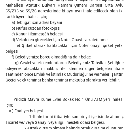
Mahallesi Atatürk Bulvarı Hamam Çimeni Çarşısı Orta Avlu
55/Z16 ve 55/Z6 adreslerinde ki ayrı ayrı ihale edilecek olan iki
farklı işyeri ihalesi için;
a) Tebligat için adres beyanı
b) Nüfus cüzdan fotokopisi
c) Kanuni ikametgâh belgesi
d) Vekaleten girecekler için Noter Onaylı vekaletname
e) Şirket olarak katılacaklar için Noter onaylı şirket yetki
belgesi
f) Belediyemize borcu olmadığına dair belge
g) Geçici ve ek teminatlarını Belediyemiz Tahsilat Şefliğine
ödeyerek alacakları makbuz ile istenilen diğer belgeleri ihale
saatinden önce Emlak ve İstimlak Müdürlüğü’ ne vermeleri şarttır.
Geçici ve ek teminat banka teminat mektubu olarakta verilebilir.
Yıldızlı Mavra Küme Evler Sokak No:4 Önü ATM yeri ihalesi
için;
a ) Faaliyet belgesi
1-İhale tarihi itibariyle son bir yıl içerisinde alınmış
Ticaret ve/ veya Sanayi veya ilgili meslek odası belgesi.
2-Ortak girişim olması halinde ortak girişimi oluşturan