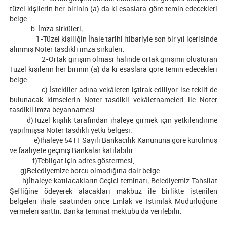
tüzel kişilerin her birinin (a) da ki esaslara göre temin edecekleri
belge.
b-İmza sirküleri;
1-Tüzel kişiliğin İhale tarihi itibariyle son bir yıl içerisinde
alınmış Noter tasdikli imza sirküleri.
2-Ortak girişim olması halinde ortak girişimi oluşturan
Tüzel kişilerin her birinin (a) da ki esaslara göre temin edecekleri
belge.
c) İstekliler adına vekâleten iştirak ediliyor ise teklif de
bulunacak kimselerin Noter tasdikli vekâletnameleri ile Noter
tasdikli imza beyannamesi
d)Tüzel kişilik tarafından ihaleye girmek için yetkilendirme
yapılmışsa Noter tasdikli yetki belgesi.
e)İhaleye 5411 Sayılı Bankacılık Kanununa göre kurulmuş
ve faaliyete geçmiş Bankalar katılabilir.
f)Tebligat için adres göstermesi,
g)Belediyemize borcu olmadığına dair belge
h)İhaleye katılacakların Geçici teminatı; Belediyemiz Tahsilat
Şefliğine ödeyerek alacakları makbuz ile birlikte istenilen
belgeleri ihale saatinden önce Emlak ve İstimlak Müdürlüğüne
vermeleri şarttır. Banka teminat mektubu da verilebilir.