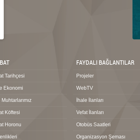
BAT
FAYDALI BAĞLANTILAR
t Tarihçesi
Projeler
ve Ekonomi
WebTV
 Muhtarlarımız
İhale İlanları
t Köftesi
Vefat İlanları
at Horonu
Otobüs Saatleri
nlikleri
Organizasyon Şeması