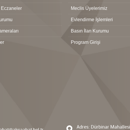
 Eczaneler
Meclis Üyelerimiz
urumu
Evlendirme İşlemleri
ameraları
Basın İlan Kurumu
ler
Program Girişi
Adres: Dürbinar Mahalles
abat@akcaabat.bel.tr