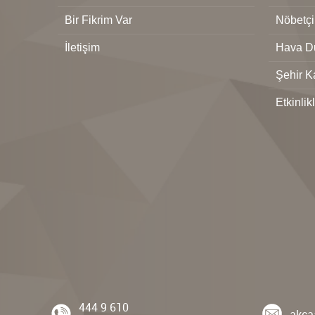
Bir Fikrim Var
Nöbetçi
İletişim
Hava D
Şehir K
Etkinlik
444 9 610
akca