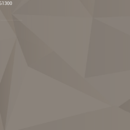
:61300