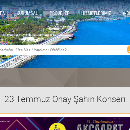
FA
KURUMSAL
PROJELER
HİZMETLERİMİZ
e-B
23 Temmuz Onay Şahin Konseri