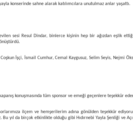
 yayla konserinde sahne alarak katılımcılara unutulmaz anlar yaşattı.
evilen sesi Resul Dindar, binlerce kişinin hep bir ağızdan eşlik et
dönüştürdü.
, Coşkun İşçi, İsmail Cumhur, Cemal Kaygusuz, Selim Seyis, Nejmi Ök
kapanış konuşmasında tüm sponsor ve emeği geçenlere teşekkür edere
sorlarımıza ilçem ve hemşerilerim adına gönülden teşekkür ediyorum
 Bu yıl da birçok etkinlikte olduğu gibi Hıdırnebi Yayla Şenliği ve 