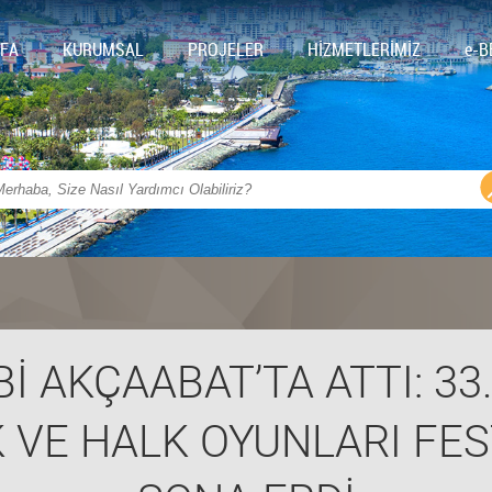
FA
KURUMSAL
PROJELER
HİZMETLERİMİZ
e-B
İ AKÇAABAT’TA ATTI: 33
 VE HALK OYUNLARI FES