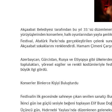
Akçaabat Belediyesi tarafından bu yıl 33.’sü düzenlenen
yürüyüşlerinden konserlere, halk oyunlarından yayla şenli
Festival, Atatürk Parkı’nda gerçekleştirilen çelenk su
Akçaabat sokaklarını renklendirdi. Hamam Çimeni Çarşısı
Azerbaycan, Gürcistan, Rusya ve Etiyopya gibi ülkelerden 
toplulukları, yöresel ezgiler ve renkli kostümleriyle fe
büyük ilgi gördü.
Konserler Binlerce Kişiyi Buluşturdu
Festivalin ilk gecesinde sahneye çıkan sevilen sanatçı Bur
İkinci gün ise güçlü sesiyle beğeni toplayan Elif Buse Do
Üçüncü gün, Hıdırnebi Yaylası’nda düzenlenen geleneksel