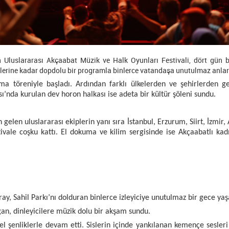
 Uluslararası Akçaabat Müzik ve Halk Oyunları Festivali, dört gün b
klerine kadar dopdolu bir programla binlerce vatandaşa unutulmaz anlar 
nma töreniyle başladı. Ardından farklı ülkelerden ve şehirlerden gel
’nda kurulan dev horon halkası ise adeta bir kültür şöleni sundu.
gelen uluslararası ekiplerin yanı sıra İstanbul, Erzurum, Siirt, İzmir,
stivale coşku kattı. El dokuma ve kilim sergisinde ise Akçaabatlı ka
ay, Sahil Parkı’nı dolduran binlerce izleyiciye unutulmaz bir gece yaşa
ğan, dinleyicilere müzik dolu bir akşam sundu.
 şenliklerle devam etti. Sislerin içinde yankılanan kemençe sesleri v