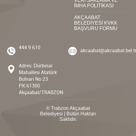
VERİ SAKLAMA VE
İMHA POLİTİKASI
AKÇAABAT
BELEDİYESİ KVKK
BAŞVURU FORMU
444 9 610
akcaabat@akcaabat.bel.t
Adres: Dürbinar
Mahallesi Atatürk
Bulvarı No:23
P.K:61300
Akçaabat/TRABZON
© Trabzon Akçaabat
Belediyesi | Bütün Hakları
Saklıdır.