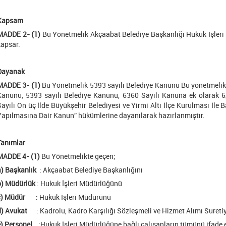
Kapsam
MADDE 2- (1)
Bu Yönetmelik Akçaabat Belediye Başkanlığı Hukuk İşleri M
kapsar.
Dayanak
MADDE 3- (1)
Bu Yönetmelik 5393 sayılı Belediye Kanunu Bu yönetmelik 
Kanunu, 5393 sayılı Belediye Kanunu, 6360 Sayılı Kanuna ek olarak 6
Sayılı On üç İlde Büyükşehir Belediyesi ve Yirmi Altı İlçe Kurulması İ
Yapılmasına Dair Kanun” hükümlerine dayanılarak hazırlanmıştır.
Tanımlar
MADDE 4- (1)
Bu Yönetmelikte geçen;
a) Başkanlık
: Akçaabat Belediye Başkanlığını
b) Müdürlük
: Hukuk İşleri Müdürlüğünü
c) Müdür
: Hukuk İşleri Müdürünü
d) Avukat
: Kadrolu, Kadro Karşılığı Sözleşmeli ve Hizmet Alımı Sureti
e) Personel
:Hukuk İşleri Müdürlüğüne bağlı çalışanların tümünü ifade 