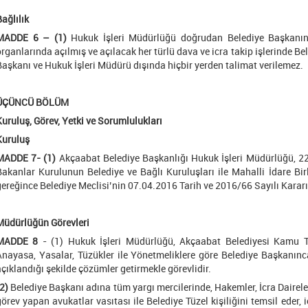
ağlılık
MADDE 6 – (1)
Hukuk İşleri Müdürlüğü doğrudan Belediye Başkanına 
organlarında açılmış ve açılacak her türlü dava ve icra takip işlerinde B
Başkanı ve Hukuk İşleri Müdürü dışında hiçbir yerden talimat verilemez.
ÜÇÜNCÜ BÖLÜM
Kuruluş, Görev, Yetki ve Sorumlulukları
Kuruluş
MADDE 7- (1)
Akçaabat Belediye Başkanlığı Hukuk İşleri Müdürlüğü, 22
Bakanlar Kurulunun Belediye ve Bağlı Kuruluşları ile Mahalli İdare Bir
gereğince Belediye Meclisi’nin 07.04.2016 Tarih ve 2016/66 Sayılı Kararı
Müdürlüğün Görevleri
MADDE 8
- (1) Hukuk İşleri Müdürlüğü, Akçaabat Belediyesi Kamu Tüz
Anayasa, Yasalar, Tüzükler ile Yönetmeliklere göre Belediye Başkanınc
açıklandığı şekilde çözümler getirmekle görevlidir.
2)
Belediye Başkanı adına tüm yargı mercilerinde, Hakemler, İcra Dairel
görev yapan avukatlar vasıtası ile Belediye Tüzel kişiliğini temsil eder, 