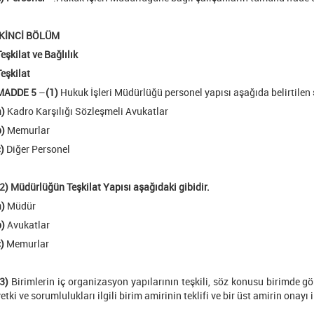
İKİNCİ BÖLÜM
eşkilat ve Bağlılık
Teşkilat
MADDE 5
–
(1)
Hukuk İşleri Müdürlüğü personel yapısı aşağıda belirtilen 
a)
Kadro Karşılığı Sözleşmeli Avukatlar
b)
Memurlar
)
Diğer Personel
(2) Müdürlüğün Teşkilat Yapısı aşağıdaki gibidir.
a)
Müdür
b)
Avukatlar
)
Memurlar
3)
Birimlerin iç organizasyon yapılarının teşkili, söz konusu birimde g
etki ve sorumlulukları ilgili birim amirinin teklifi ve bir üst amirin onayı 