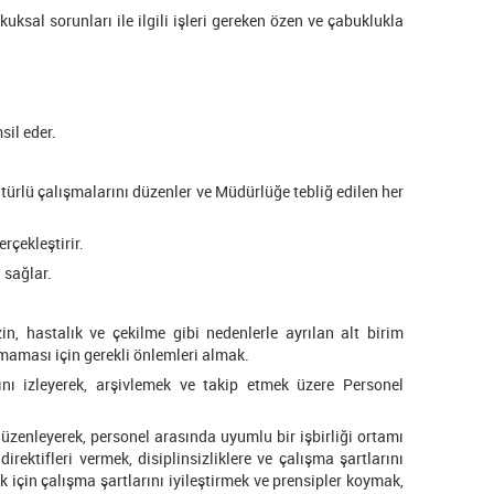
sal sorunları ile ilgili işleri gereken özen ve çabuklukla
il eder.
ürlü çalışmalarını düzenler ve Müdürlüğe tebliğ edilen her
rçekleştirir.
 sağlar.
n, hastalık ve çekilme gibi nedenlerle ayrılan alt birim
amaması için gerekli önlemleri almak.
ını izleyerek, arşivlemek ve takip etmek üzere Personel
düzenleyerek, personel arasında uyumlu bir işbirliği ortamı
rektifleri vermek, disiplinsizliklere ve çalışma şartlarını
için çalışma şartlarını iyileştirmek ve prensipler koymak,