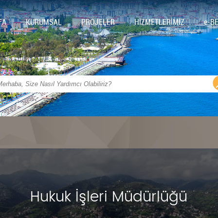
FA
KURUMSAL
PROJELER
HİZMETLERİMİZ
e-B
Hukuk İşleri Müdürlüğü