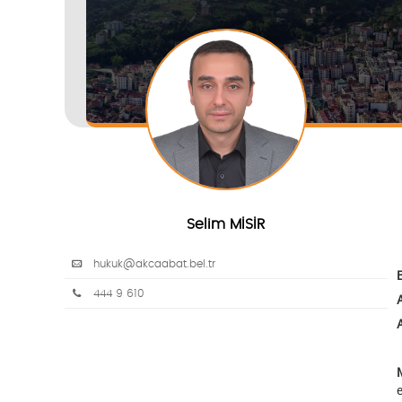
Selim MİSİR
hukuk@akcaabat.bel.tr
444 9 610