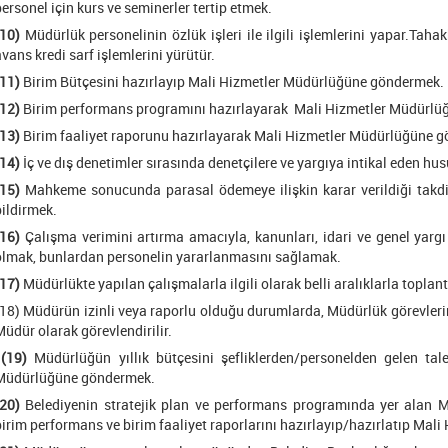
personel için kurs ve seminerler tertip etmek.
(10)
Müdürlük personelinin özlük işleri ile ilgili işlemlerini yapar.Tahak
vans kredi sarf işlemlerini yürütür.
(11)
Birim Bütçesini hazırlayıp Mali Hizmetler Müdürlüğüne göndermek.
(12)
Birim performans programını hazırlayarak Mali Hizmetler Müdürlü
(13)
Birim faaliyet raporunu hazırlayarak Mali Hizmetler Müdürlüğüne 
(14)
İç ve dış denetimler sırasında denetçilere ve yargıya intikal eden hu
(15)
Mahkeme sonucunda parasal ödemeye ilişkin karar verildiği takdird
bildirmek.
(16)
Çalışma verimini artırma amacıyla, kanunları, idari ve genel yargı 
olmak, bunlardan personelin yararlanmasını sağlamak.
(17)
Müdürlükte yapılan çalışmalarla ilgili olarak belli aralıklarla topla
(18) Müdürün izinli veya raporlu olduğu durumlarda, Müdürlük görevleri
Müdür olarak görevlendirilir.
(19)
Müdürlüğün yıllık bütçesini şefliklerden/personelden gelen tale
Müdürlüğüne göndermek.
(20)
Belediyenin stratejik plan ve performans programında yer alan Müd
birim performans ve birim faaliyet raporlarını hazırlayıp/hazırlatıp Ma