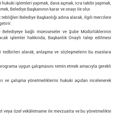
ü hukuki işlemleri yapmak, dava açmak, icra takibi yapmak,
etmek, Belediye Başkanının karar ve onayı ile olur.
tebliğleri Belediye Başkanlığı adına alarak, ilgili mercilere
etirir.
e Belediyeye bağlı müesseseler ve Şube Müdürlüklerinin
acak işlemler hakkında, Başkanlık Onaylı talep edilmesi
i tedbirleri alarak, anlaşma ve sözleşmelerin bu esaslara
 programa uygun çalışmasını temin etmek amacıyla gerekli
ı ve çalışma yönetmeliklerini hukuki açıdan incelenerek
el veya özel vekâletname ile mevzuatta ve bu yönetmelikte