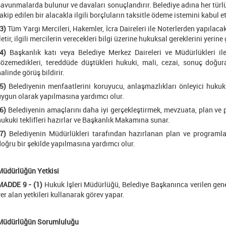
savunmalarda bulunur ve davaları sonuçlandırır. Belediye adına her türl
akip edilen bir alacakla ilgili borçluların taksitle ödeme istemini kabul 
3)
Tüm Yargı Mercileri, Hakemler, İcra Daireleri ile Noterlerden yapılacak 
letir, ilgili mercilerin verecekleri bilgi üzerine hukuksal gereklerini yerine g
4)
Başkanlık katı veya Belediye Merkez Daireleri ve Müdürlükleri il
çözemedikleri, tereddüde düştükleri hukuki, mali, cezai, sonuç doğur
alinde görüş bildirir.
5)
Belediyenin menfaatlerini koruyucu, anlaşmazlıkları önleyici hukuk
uygun olarak yapılmasına yardımcı olur.
6)
Belediyenin amaçlarını daha iyi gerçekleştirmek, mevzuata, plan ve
hukuki teklifleri hazırlar ve Başkanlık Makamına sunar.
7)
Belediyenin Müdürlükleri tarafından hazırlanan plan ve programlar
doğru bir şekilde yapılmasına yardımcı olur.
Müdürlüğün Yetkisi
MADDE 9 - (1)
Hukuk İşleri Müdürlüğü, Belediye Başkanınca verilen gen
yer alan yetkileri kullanarak görev yapar.
Müdürlüğün Sorumluluğu