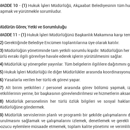
MADDE 10
-
(1)
Hukuk İşleri Müdürlüğü, Akçaabat Belediyesinin tüm hukuk
yapmak ve yürütmekle sorumludur.
Müdürün Görev, Yetki ve Sorumluluğu
MADDE 11 - (1)
Hukuk İşleri Müdürlüğünü Başkanlık Makamına karşı tems
2)
Gerektiğinde Belediye Encümen toplantılarına üye olarak katılır.
3)
Müdürlüğün yönetiminde tam yetkili sorumlu kişidir. Müdürlüğün her t
ürlü evrakı ilgili görevliye havale ederek işlerin yürütülmesini sağlar.
4)
Müdürlük içi yönergeler yayınlar. Tüm belgelerin ilgililere dağıtımını ge
5)
Hukuk İşleri Müdürlüğü ile diğer Müdürlükler arasında koordinasyonu
6)
Yasalarla verilen her türlü ek görevi yapar.
7)
Alt birim yetkilileri / personel arasında görev bölümü yapmak, izi
yetkililerinin yerine, bir başkasının görevlendirilmesi ve hizmetlerin aks
8)
Müdürlük personelinin her türlü özlük bilgileri ve sosyal haklar
Müdürlüğüne göndermek.
9)
Müdürlük servislerinin planlı ve programlı bir şekilde çalışmalarını 
kurulmasını sağlamak ve çalışmalarını izlemek, denetlemek ve gerekli di
bozucu eylemlere müsaade etmemek, toplam kalite yönetimi ve verimlilik 