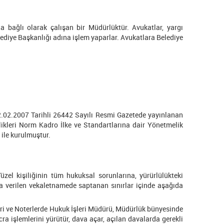
bağlı olarak çalışan bir Müdürlüktür. Avukatlar, yargı
elediye Başkanlığı adına işlem yaparlar. Avukatlara Belediye
.02.2007 Tarihli 26442 Sayılı Resmi Gazetede yayınlanan
likleri Norm Kadro İlke ve Standartlarına dair Yönetmelik
 ile kurulmuştur.
el kişiliğinin tüm hukuksal sorunlarına, yürürlülükteki
a verilen vekaletnamede saptanan sınırlar içinde aşağıda
eri ve Noterlerde Hukuk İşleri Müdürü, Müdürlük bünyesinde
icra işlemlerini yürütür, dava açar, açılan davalarda gerekli