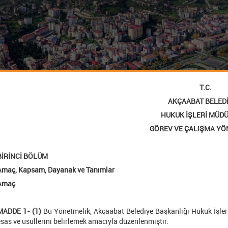
T.C.
AKÇAABAT BELEDİ
HUKUK İŞLERİ MÜD
GÖREV VE ÇALIŞMA YÖ
BİRİNCİ BÖLÜM
Amaç, Kapsam, Dayanak ve Tanımlar
Amaç
MADDE 1- (1)
Bu Yönetmelik, Akçaabat Belediye Başkanlığı Hukuk İşleri
esas ve usullerini belirlemek amacıyla düzenlenmiştir.